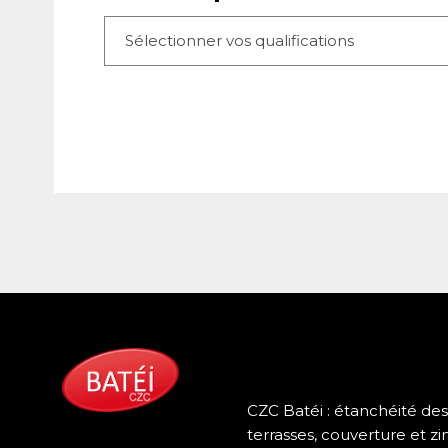
CZC Batéi : étanchéité des
terrasses, couverture et zi