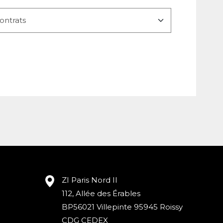
ZI Paris Nord II
112, Allée des Érables
BP56021 Villepinte 95945 Roissy
CDG CEDEX